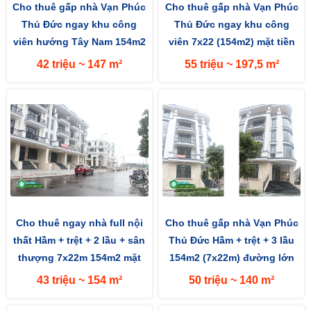
Cho thuê gấp nhà Vạn Phúc
Cho thuê gấp nhà Vạn Phúc
Thủ Đức ngay khu công
Thủ Đức ngay khu công
viên hướng Tây Nam 154m2
viên 7x22 (154m2) mặt tiền
(7x22m) mặt tiền đường 13m
đường 13m hướng Tây Nam
42 triệu ~ 147 m²
55 triệu ~ 197,5 m²
Cho thuê ngay nhà full nội
Cho thuê gấp nhà Vạn Phúc
thất Hầm + trệt + 2 lầu + sân
Thủ Đức Hầm + trệt + 3 lầu
thượng 7x22m 154m2 mặt
154m2 (7x22m) đường lớn
đường 13m hướng Tây
13m hướng Tây Nam
43 triệu ~ 154 m²
50 triệu ~ 140 m²