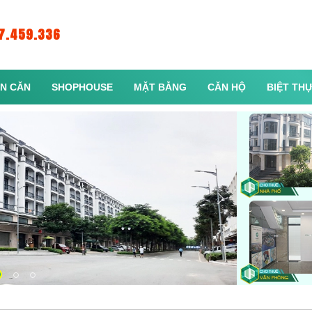
7.459.336
N CĂN
SHOPHOUSE
MẶT BẰNG
CĂN HỘ
BIỆT TH