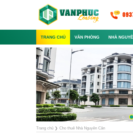
093
TRANG CHỦ
VĂN PHÒNG
NHÀ NGUYÊ
Trang chủ
❯
Cho thuê Nhà Nguyên Căn