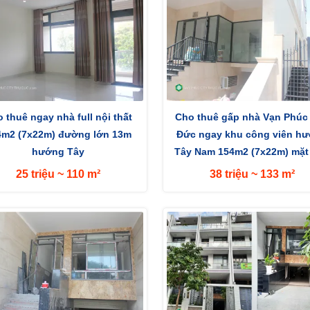
 thuê ngay nhà full nội thất
Cho thuê gấp nhà Vạn Phúc
4m2 (7x22m) đường lớn 13m
Đức ngay khu công viên h
hướng Tây
Tây Nam 154m2 (7x22m) mặt 
đường 13m
25 triệu ~ 110 m²
38 triệu ~ 133 m²