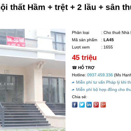
nội thất Hầm + trệt + 2 lầu + sâ
Phân loại
: Cho thuê Nhà
Mã sản phẩm
:
LA45
Lượt xem
: 1655
45 triệu
☎
HỖ TRỢ
Hotline:
0937.459.336
(Ms Hạnh 
Miễn phí tư vấn Pháp lý khi t
Miễn phí bộ hợp đồng cho th
Chia sẻ: