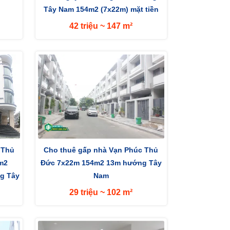
Tây Nam 154m2 (7x22m) mặt tiền
đường 13m
42 triệu ~ 147 m²
 Thủ
Cho thuê gấp nhà Vạn Phúc Thủ
4m2
Đức 7x22m 154m2 13m hướng Tây
g Tây
Nam
29 triệu ~ 102 m²