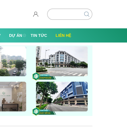
Ự
DỰ ÁN
TIN TỨC
LIÊN HỆ