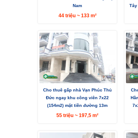
Nam
Tây
44 triệu ~ 133 m²
Cho thuê gấp nhà Vạn Phúc Thủ
Cho
Đức ngay khu công viên 7x22
Hầm
(154m2) mặt tiền đường 13m
7x
hướng Tây Nam
55 triệu ~ 197,5 m²