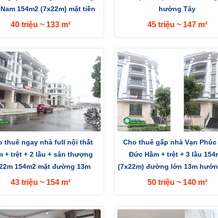
 Nam 154m2 (7x22m) mặt tiền
hướng Tây
đường 13m
40 triệu ~ 133 m²
45 triệu ~ 147 m²
 thuê ngay nhà full nội thất
Cho thuê gấp nhà Vạn Phúc
 + trệt + 2 lầu + sân thượng
Đức Hầm + trệt + 3 lầu 15
22m 154m2 mặt đường 13m
(7x22m) đường lớn 13m hướn
hướng Tây
Nam
43 triệu ~ 154 m²
50 triệu ~ 140 m²