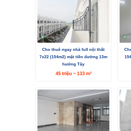
Cho thuê ngay nhà full nội thất
Cho
7x22 (154m2) mặt tiền đường 13m
15
hướng Tây
45 triệu ~ 133 m²