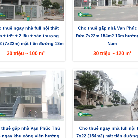
 thuê ngay nhà full nội thất
Cho thuê gấp nhà Vạn Phúc
 + trệt + 2 lầu + sân thượng
Đức 7x22m 154m2 13m hướn
 (7x22m) mặt tiền đường 13m
Nam
hướng...
30 triệu ~ 100 m²
30 triệu ~ 120 m²
 thuê gấp nhà Vạn Phúc Thủ
Cho thuê ngay nhà full nội 
 ngay khu công viên hướng
7x22 (154m2) mặt tiền đườn