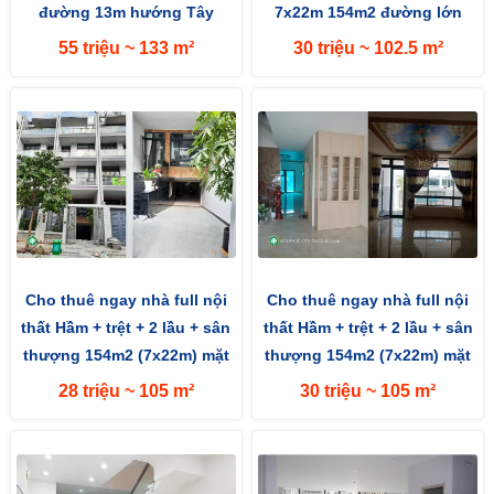
đường 13m hướng Tây
7x22m 154m2 đường lớn
13m hướng Tây Nam
55 triệu ~ 133 m²
30 triệu ~ 102.5 m²
Cho thuê ngay nhà full nội
Cho thuê ngay nhà full nội
thất Hầm + trệt + 2 lầu + sân
thất Hầm + trệt + 2 lầu + sân
thượng 154m2 (7x22m) mặt
thượng 154m2 (7x22m) mặt
tiền đường 13m hướng...
tiền đường 13m hướng...
28 triệu ~ 105 m²
30 triệu ~ 105 m²