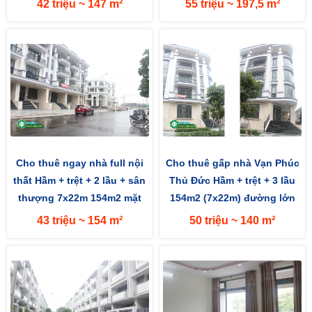
42 triệu ~ 147 m²
55 triệu ~ 197,5 m²
Cho thuê ngay nhà full nội
Cho thuê gấp nhà Vạn Phúc
thất Hầm + trệt + 2 lầu + sân
Thủ Đức Hầm + trệt + 3 lầu
thượng 7x22m 154m2 mặt
154m2 (7x22m) đường lớn
đường 13m hướng Tây
13m hướng Tây Nam
43 triệu ~ 154 m²
50 triệu ~ 140 m²