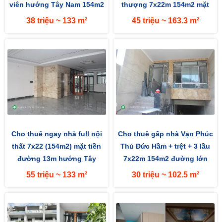
viên hướng Tây Nam 154m2
thượng 7x22m 154m2 mặt
(7x22m) mặt tiền đường 13m
đường 13m hướng Tây
38 triệu ~ 133 m²
45 triệu ~ 163.3 m²
Cho thuê ngay nhà full nội
Cho thuê gấp nhà Vạn Phúc
thất 7x22 (154m2) mặt tiền
Thủ Đức Hầm + trệt + 3 lầu
đường 13m hướng Tây
7x22m 154m2 đường lớn
13m hướng Tây Nam
55 triệu ~ 133 m²
30 triệu ~ 102.5 m²