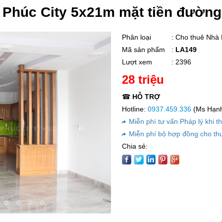
n Phúc City 5x21m mặt tiền đườ
Phân loại
: Cho thuê Nhà
Mã sản phẩm
:
LA149
Lượt xem
: 2396
28 triệu
☎
HỖ TRỢ
Hotline:
0937.459.336
(Ms Hạnh 
Miễn phí tư vấn Pháp lý khi t
Miễn phí bộ hợp đồng cho th
Chia sẻ: