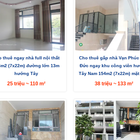
 thuê ngay nhà full nội thất
Cho thuê gấp nhà Vạn Phúc
4m2 (7x22m) đường lớn 13m
Đức ngay khu công viên h
hướng Tây
Tây Nam 154m2 (7x22m) mặt 
đường 13m
25 triệu ~ 110 m²
38 triệu ~ 133 m²