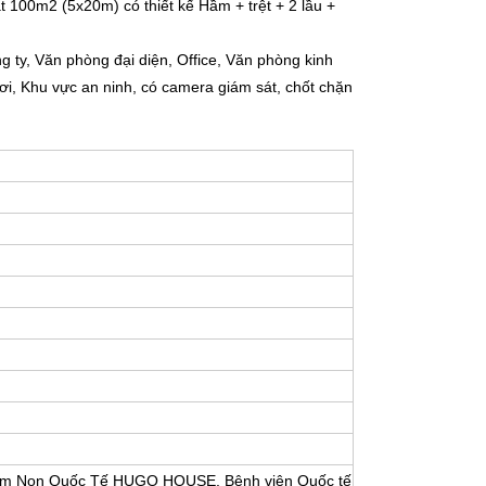
 100m2 (5x20m) có thiết kế Hầm + trệt + 2 lầu +
ng ty, Văn phòng đại diện, Office, Văn phòng kinh
i, Khu vực an ninh, có camera giám sát, chốt chặn
Mầm Non Quốc Tế HUGO HOUSE, Bệnh viện Quốc tế