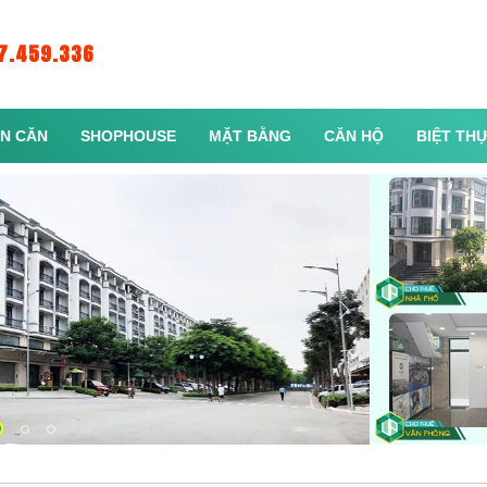
7.459.336
N CĂN
SHOPHOUSE
MẶT BẰNG
CĂN HỘ
BIỆT TH