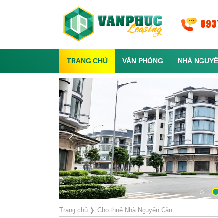
093
TRANG CHỦ
VĂN PHÒNG
NHÀ NGUYÊ
Trang chủ
❯
Cho thuê Nhà Nguyên Căn