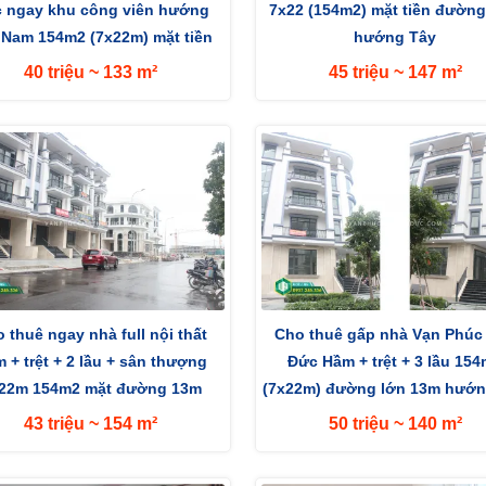
 ngay khu công viên hướng
7x22 (154m2) mặt tiền đườn
 Nam 154m2 (7x22m) mặt tiền
hướng Tây
đường 13m
40 triệu ~ 133 m²
45 triệu ~ 147 m²
 thuê ngay nhà full nội thất
Cho thuê gấp nhà Vạn Phúc
 + trệt + 2 lầu + sân thượng
Đức Hầm + trệt + 3 lầu 15
22m 154m2 mặt đường 13m
(7x22m) đường lớn 13m hướn
hướng Tây
Nam
43 triệu ~ 154 m²
50 triệu ~ 140 m²