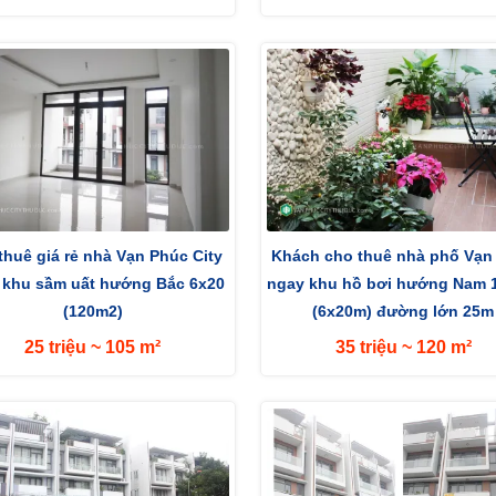
thuê giá rẻ nhà Vạn Phúc City
Khách cho thuê nhà phố Vạn
 khu sầm uất hướng Bắc 6x20
ngay khu hồ bơi hướng Nam 
(120m2)
(6x20m) đường lớn 25m
25 triệu ~ 105 m²
35 triệu ~ 120 m²