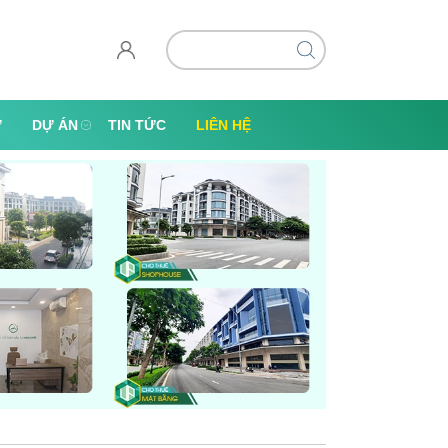
Ự
DỰ ÁN
TIN TỨC
LIÊN HỆ