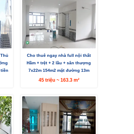
 Thủ
Cho thuê ngay nhà full nội thất
ướng
Hầm + trệt + 2 lầu + sân thượng
tiền
7x22m 154m2 mặt đường 13m
hướng Tây
45 triệu ~ 163.3 m²