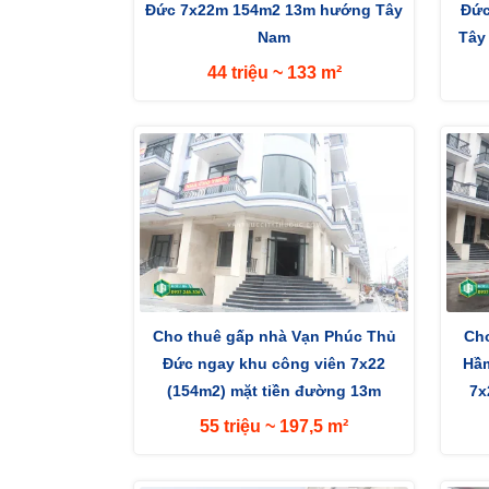
Đức 7x22m 154m2 13m hướng Tây
Đức
Nam
Tây
44 triệu ~ 133 m²
Cho thuê gấp nhà Vạn Phúc Thủ
Cho
Đức ngay khu công viên 7x22
Hầm
(154m2) mặt tiền đường 13m
7x
hướng Tây Nam
55 triệu ~ 197,5 m²