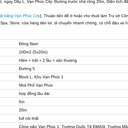
 ngay Dãy L, Vạn Phúc City. Đường trước nhà rộng 20m, Diện tích đất
ặt bằng Vạn Phúc City
), Thuận tiện để ở hoặc cho thuê làm Trụ sở Cô
Spa, Store, cửa hàng tiện lợi, di chuyển nhanh chóng, có chỗ đậu xe hơ
Đông Nam
100m2 (5x20m)
Hầm + trệt + 2 lầu + sân thượng
Đường 5
Block L, Khu Vạn Phúc 1
Nhà Phố Vạn Phúc
hợp đồng lâu dài
5m
20m
full nội thất
Công viên Vạn Phúc 1, Trường Quốc Tế EMASI, Trường 