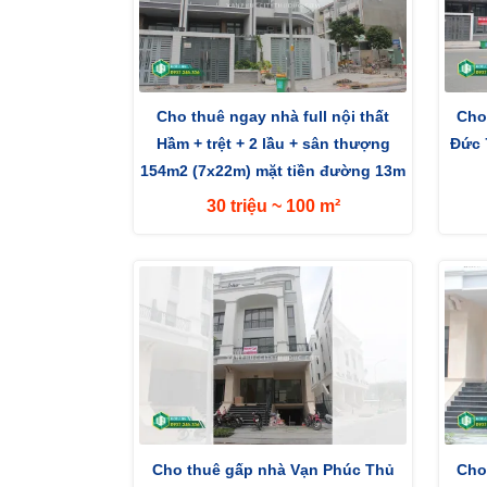
Cho thuê ngay nhà full nội thất
Cho
Hầm + trệt + 2 lầu + sân thượng
Đức 
154m2 (7x22m) mặt tiền đường 13m
hướng...
30 triệu ~ 100 m²
Cho thuê gấp nhà Vạn Phúc Thủ
Cho