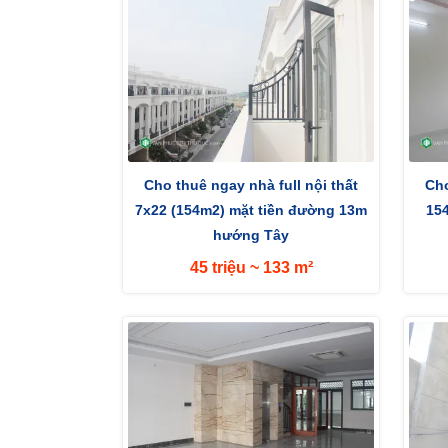
Cho thuê ngay nhà full nội thất
Cho
7x22 (154m2) mặt tiền đường 13m
15
hướng Tây
45 triệu ~ 133 m²