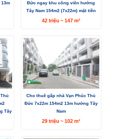
g 13m
Đức ngay khu công viên hướng
Tây Nam 154m2 (7x22m) mặt tiền
đường 13m
42 triệu ~ 147 m²
 Thủ
Cho thuê gấp nhà Vạn Phúc Thủ
4m2
Đức 7x22m 154m2 13m hướng Tây
g Tây
Nam
29 triệu ~ 102 m²