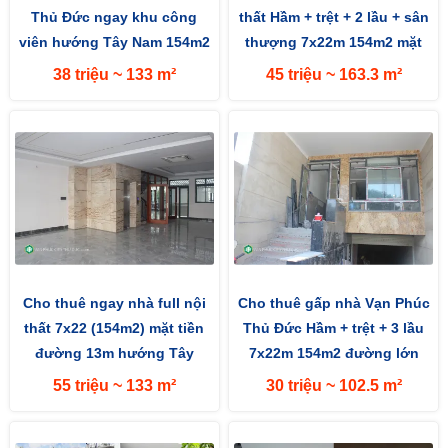
Thủ Đức ngay khu công
thất Hầm + trệt + 2 lầu + sân
viên hướng Tây Nam 154m2
thượng 7x22m 154m2 mặt
(7x22m) mặt tiền đường 13m
đường 13m hướng Tây
38 triệu ~ 133 m²
45 triệu ~ 163.3 m²
Cho thuê ngay nhà full nội
Cho thuê gấp nhà Vạn Phúc
thất 7x22 (154m2) mặt tiền
Thủ Đức Hầm + trệt + 3 lầu
đường 13m hướng Tây
7x22m 154m2 đường lớn
13m hướng Tây Nam
55 triệu ~ 133 m²
30 triệu ~ 102.5 m²