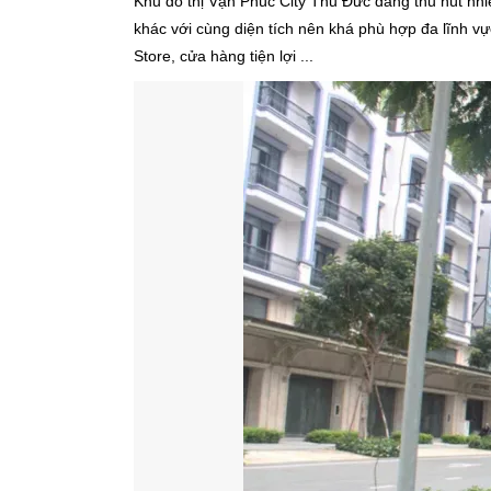
Khu đô thị Vạn Phúc City Thủ Đức đang thu hút nh
khác với cùng diện tích nên khá phù hợp đa lĩnh vực
Store, cửa hàng tiện lợi ...