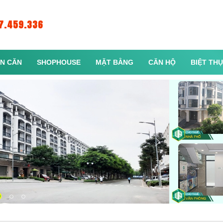
7.459.336
N CĂN
SHOPHOUSE
MẶT BẰNG
CĂN HỘ
BIỆT TH