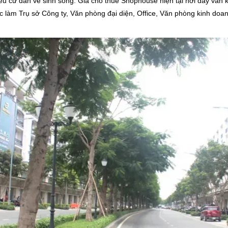
iều cư dân về sinh sống. Giá cho thuê Shophouse hiện tại nơi đây vẫ
 làm Trụ sở Công ty, Văn phòng đại diện, Office, Văn phòng kinh doan