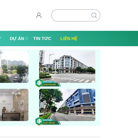
Ự
DỰ ÁN
TIN TỨC
LIÊN HỆ