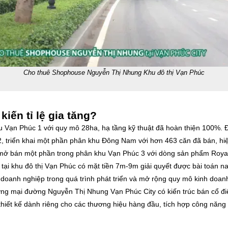
Cho thuê Shophouse Nguyễn Thị Nhung Khu đô thị Vạn Phúc
iến tỉ lệ gia tăng?
hu Vạn Phúc 1 với quy mô 28ha, hạ tầng kỹ thuật đã hoàn thiện 100%.
 2, triển khai một phần phân khu Đông Nam với hơn 463 căn đã bán, h
 mở bán một phần trong phân khu Vạn Phúc 3 với dòng sản phẩm Roy
tại khu đô thị Vạn Phúc có mặt tiền 7m-9m giải quyết được bài toán n
doanh nghiệp trong quá trình phát triển và mở rộng quy mô kinh doan
ơng mại đường Nguyễn Thị Nhung Vạn Phúc City có kiến trúc bán cổ điển
iết kế dành riêng cho các thương hiệu hàng đầu, tích hợp công năng 