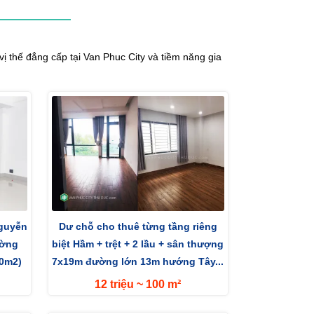
 thế đẳng cấp tại Van Phuc City và tiềm năng gia
Nguyễn
Dư chỗ cho thuê từng tầng riêng
ường
biệt Hầm + trệt + 2 lầu + sân thượng
00m2)
7x19m đường lớn 13m hướng Tây...
12 triệu ~ 100 m²