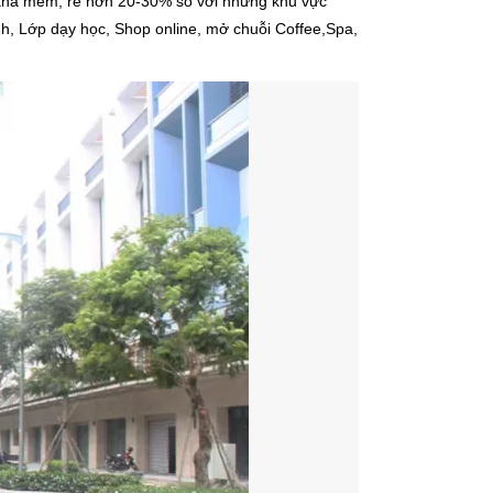
n khá mềm, rẻ hơn 20-30% so với những khu vực
h, Lớp dạy học, Shop online, mở chuỗi Coffee,Spa,