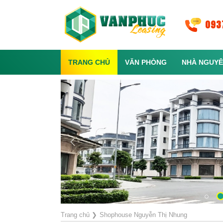
093
TRANG CHỦ
VĂN PHÒNG
NHÀ NGUYÊ
Trang chủ
❯
Shophouse Nguyễn Thị Nhung