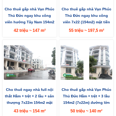
Cho thuê gấp nhà Vạn Phúc
Cho thuê gấp nhà Vạn Phúc
Thủ Đức ngay khu công
Thủ Đức ngay khu công
viên hướng Tây Nam 154m2
viên 7x22 (154m2) mặt tiền
(7x22m) mặt tiền đường 13m
đường 13m hướng Tây Nam
42 triệu ~ 147 m²
55 triệu ~ 197,5 m²
Cho thuê ngay nhà full nội
Cho thuê gấp nhà Vạn Phúc
thất Hầm + trệt + 2 lầu + sân
Thủ Đức Hầm + trệt + 3 lầu
thượng 7x22m 154m2 mặt
154m2 (7x22m) đường lớn
đường 13m hướng Tây
13m hướng Tây Nam
43 triệu ~ 154 m²
50 triệu ~ 140 m²