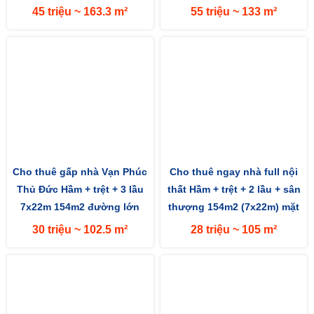
đường 13m hướng Tây
45 triệu ~ 163.3 m²
55 triệu ~ 133 m²
Cho thuê gấp nhà Vạn Phúc
Cho thuê ngay nhà full nội
Thủ Đức Hầm + trệt + 3 lầu
thất Hầm + trệt + 2 lầu + sân
7x22m 154m2 đường lớn
thượng 154m2 (7x22m) mặt
13m hướng Tây Nam
tiền đường 13m hướng...
30 triệu ~ 102.5 m²
28 triệu ~ 105 m²