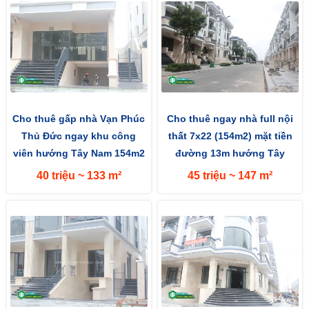
Cho thuê gấp nhà Vạn Phúc
Cho thuê ngay nhà full nội
Thủ Đức ngay khu công
thất 7x22 (154m2) mặt tiền
viên hướng Tây Nam 154m2
đường 13m hướng Tây
(7x22m) mặt tiền đường 13m
40 triệu ~ 133 m²
45 triệu ~ 147 m²