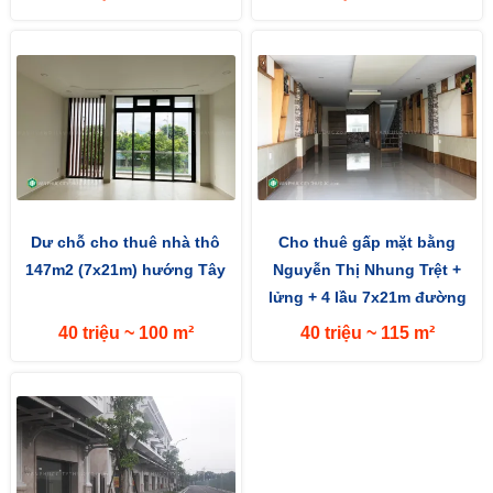
Dư chỗ cho thuê nhà thô
Cho thuê gấp mặt bằng
147m2 (7x21m) hướng Tây
Nguyễn Thị Nhung Trệt +
lửng + 4 lầu 7x21m đường
rộng 16m hướng Bắc
40 triệu ~ 100 m²
40 triệu ~ 115 m²