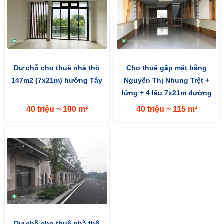
Dư chỗ cho thuê nhà thô
Cho thuê gấp mặt bằng
147m2 (7x21m) hướng Tây
Nguyễn Thị Nhung Trệt +
lửng + 4 lầu 7x21m đường
rộng 16m hướng Bắc
40 triệu ~ 100 m²
40 triệu ~ 115 m²
Dư chỗ cho thuê nhà thô