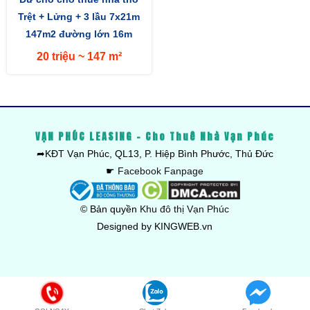
Trệt + Lửng + 3 lầu 7x21m
147m2 đường lớn 16m
hướng Tây
20 triệu ~ 147 m²
VẠN PHÚC LEASING - Cho Thuê Nhà Vạn Phúc
➦KĐT Vạn Phúc, QL13, P. Hiệp Bình Phước, Thủ Đức
☛
Facebook Fanpage
© Bản quyền
Khu đô thị Vạn Phúc
Designed by KINGWEB.vn