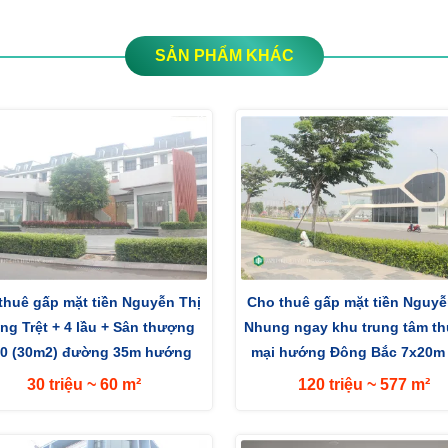
SẢN PHẨM KHÁC
thuê gấp mặt tiền Nguyễn Thị
Cho thuê gấp mặt tiền Nguyễ
ng Trệt + 4 lầu + Sân thượng
Nhung ngay khu trung tâm t
0 (30m2) đường 35m hướng
mại hướng Đông Bắc 7x20m
Đông...
30 triệu ~ 60 m²
120 triệu ~ 577 m²