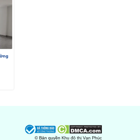
ường
© Bản quyền
Khu đô thị Vạn Phúc