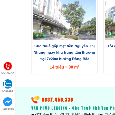
Cho thuê gấp mặt tiền Nguyễn Thị
Tôi
Nhung ngay khu trung tâm thương
mại 7x20m hướng Đông Bắc
14 triệu ~ 30 m²
GỌI NGAY
Chat Zalo
0937.459.336
VẠN PHÚC LEASING - Cho Thuê Nhà Vạn P
Facebook
➦KĐT Vạn Phúc, QL13, P. Hiệp Bình Phước, Thủ 