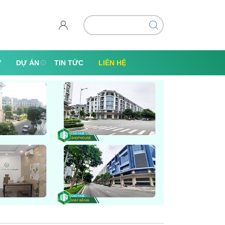
Ự
DỰ ÁN
TIN TỨC
LIÊN HỆ