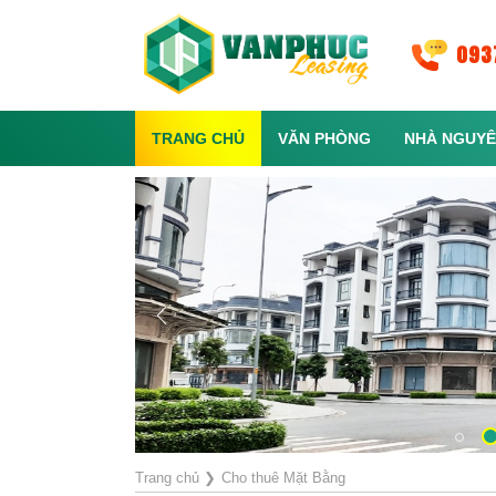
093
TRANG CHỦ
VĂN PHÒNG
NHÀ NGUYÊ
Trang chủ
❯
Cho thuê Mặt Bằng