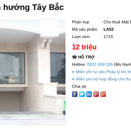
m hướng Tây Bắc
Phân loại
: Cho thuê Mặt
Mã sản phẩm
:
LA52
Lượt xem
: 1719
12 triệu
☎
HỖ TRỢ
Hotline:
0937.459.336
(Ms Hạnh 
Miễn phí tư vấn Pháp lý khi t
Miễn phí bộ hợp đồng cho th
Chia sẻ: