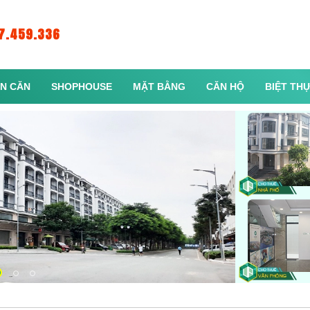
7.459.336
N CĂN
SHOPHOUSE
MẶT BẰNG
CĂN HỘ
BIỆT TH