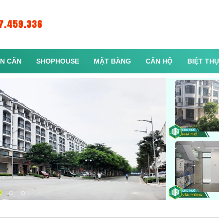
7.459.336
N CĂN
SHOPHOUSE
MẶT BẰNG
CĂN HỘ
BIỆT TH