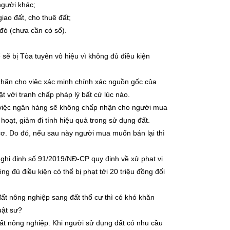
người khác;
ao đất, cho thuê đất;
đỏ (chưa cần có sổ).
sẽ bị Tòa tuyên vô hiệu vì không đủ điều kiện
khăn cho việc xác minh chính xác nguồn gốc của
t với tranh chấp pháp lý bất cứ lúc nào.
i việc ngân hàng sẽ không chấp nhận cho người mua
 hoạt, giảm đi tính hiệu quả trong sử dụng đất.
 cơ. Do đó, nếu sau này người mua muốn bán lại thì
Nghị định số 91/2019/NĐ-CP quy định về xử phạt vi
 đủ điều kiện có thể bị phạt tới 20 triệu đồng đối
ất nông nghiệp sang đất thổ cư thì có khó khăn
uật sư?
t nông nghiệp. Khi người sử dụng đất có nhu cầu