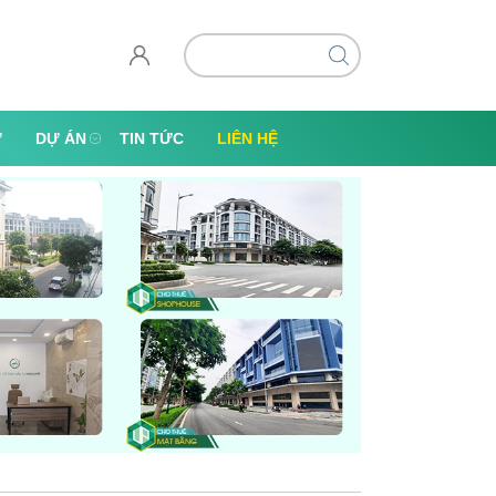
Ự
DỰ ÁN
TIN TỨC
LIÊN HỆ