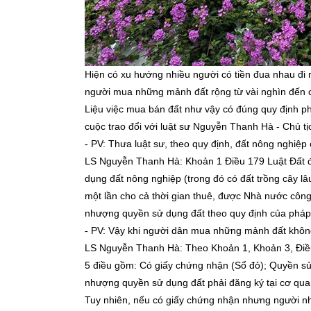
Hiện có xu hướng nhiều người có tiền đua nhau đi m
người mua những mảnh đất rộng từ vài nghìn đến cả 
Liệu việc mua bán đất như vậy có đúng quy định ph
cuộc trao đổi với luật sư Nguyễn Thanh Hà - Chủ t
- PV: Thưa luật sư, theo quy định, đất nông nghi
LS Nguyễn Thanh Hà: Khoản 1 Điều 179 Luật Đất đa
dụng đất nông nghiệp (trong đó có đất trồng cây lâ
một lần cho cả thời gian thuê, được Nhà nước côn
nhượng quyền sử dụng đất theo quy định của pháp 
- PV: Vậy khi người dân mua những mảnh đất không 
LS Nguyễn Thanh Hà: Theo Khoản 1, Khoản 3, Điều
5 điều gồm: Có giấy chứng nhận (Sổ đỏ); Quyền sử 
nhượng quyền sử dụng đất phải đăng ký tại cơ quan 
Tuy nhiên, nếu có giấy chứng nhận nhưng người nh