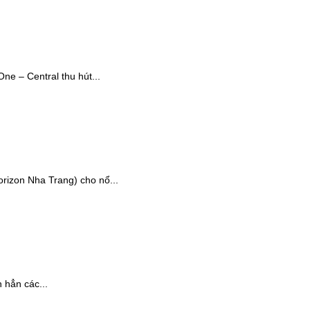
e – Central thu hút...
rizon Nha Trang) cho nổ...
 hẳn các...