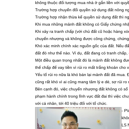
không thuộc đối tượng mua nhà ở gắn liền với qu
Trường hợp chuyển đổi quyền sử dụng đất nông nghi
Trường hợp nhận thừa kế quyền sử dụng đất thì ngư
Khi mua những mảnh đất không có Giấy chứng nhận
Khi xảy ra tranh chấp (với chủ đất cũ hoặc hàng x
chuyển nhượng và không được công chứng, chứng
Khó xác minh chính xác nguồn gốc của đất. Nếu đấ
đất đó như thế nào. Ví dụ, đất đang có tranh chấp, 
Một điều quan trọng nhất đó là mảnh đất không đư
thế chấp để vay tiền vì rủi ro mất trắng khoản cho 
Yếu tố rủi ro nữa là khó bán lại mảnh đất đã mua. 
cũng rất khó vì ai cũng mang tâm lý e dè, sợ rủi 
Bên cạnh đó, việc chuyển nhượng đất không có sổ đ
phạm hành chính trong lĩnh vực đất đai thì việc ch
với cá nhân, tới 40 triệu đối với tổ chức.
- P
khôn
LS 