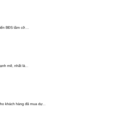
iển BĐS tầm cỡ....
ạnh mẽ, nhất là...
cho khách hàng đã mua dự...