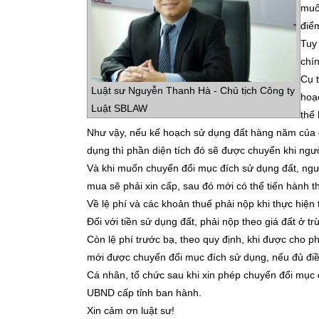
muố
điể
Tuy 
chí
Cụ 
Luật sư Nguyễn Thanh Hà - Chủ tịch Công ty
hoạ
Luật SBLAW
thể
Như vậy, nếu kế hoạch sử dụng đất hàng năm của 
dụng thì phần diện tích đó sẽ được chuyển khi ngư
Và khi muốn chuyển đổi mục đích sử dụng đất, ngư
mua sẽ phải xin cấp, sau đó mới có thể tiến hành 
Về lệ phí và các khoản thuế phải nộp khi thực hiện
Đối với tiền sử dụng đất, phải nộp theo giá đất ở tr
Còn lệ phí trước bạ, theo quy định, khi được cho p
mới được chuyển đổi mục đích sử dụng, nếu đủ điều
Cá nhân, tổ chức sau khi xin phép chuyển đổi mục 
UBND cấp tỉnh ban hành.
Xin cảm ơn luật sư!