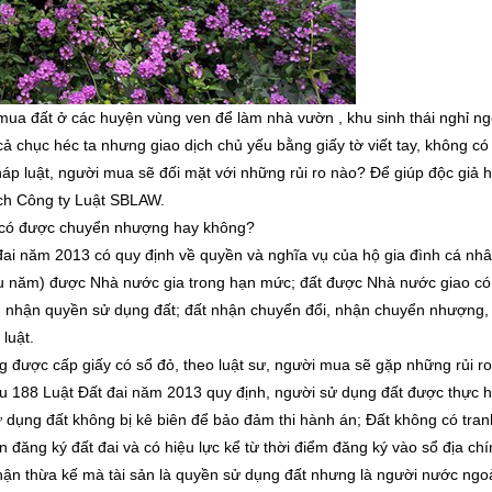
ua đất ở các huyện vùng ven để làm nhà vườn , khu sinh thái nghỉ ngơi
chục héc ta nhưng giao dịch chủ yếu bằng giấy tờ viết tay, không có 
áp luật, người mua sẽ đối mặt với những rủi ro nào? Để giúp độc giả 
ịch Công ty Luật SBLAW.
ệp có được chuyển nhượng hay không?
i năm 2013 có quy định về quyền và nghĩa vụ của hộ gia đình cá nhân
u năm) được Nhà nước gia trong hạn mức; đất được Nhà nước giao có th
g nhận quyền sử dụng đất; đất nhận chuyển đổi, nhận chuyển nhượng, 
luật.
được cấp giấy có sổ đỏ, theo luật sư, người mua sẽ gặp những rủi ro
 188 Luật Đất đai năm 2013 quy định, người sử dụng đất được thực 
dụng đất không bị kê biên để bảo đảm thi hành án; Đất không có tran
đăng ký đất đai và có hiệu lực kể từ thời điểm đăng ký vào sổ địa chí
ận thừa kế mà tài sản là quyền sử dụng đất nhưng là người nước ngo