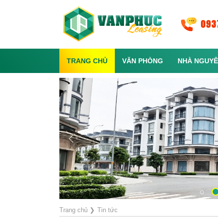
093
TRANG CHỦ
VĂN PHÒNG
NHÀ NGUYÊ
Trang chủ
❯
Tin tức