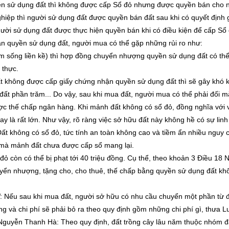
yền sử dụng đất thì không được cấp Sổ đỏ nhưng được quyền bán cho 
ệp thì người sử dụng đất được quyền bán đất sau khi có quyết định gi
ời sử dụng đất được thực hiện quyền bán khi có điều kiện để cấp Sổ 
 quyền sử dụng đất, người mua có thể gặp những rủi ro như:
óm sống liền kề) thì hợp đồng chuyển nhượng quyền sử dụng đất có thể 
 thực.
t không được cấp giấy chứng nhận quyền sử dụng đất thì sẽ gây khó 
đất phần trăm... Do vậy, sau khi mua đất, người mua có thể phải đối mặ
ợc thế chấp ngân hàng. Khi mảnh đất không có sổ đỏ, đồng nghĩa vớ
vay là rất lớn. Như vậy, rõ ràng việc sở hữu đất này không hề có sự linh
Đất không có sổ đỏ, tức tính an toàn không cao và tiềm ẩn nhiều nguy
ro mà mảnh đất chưa được cấp sổ mang lại.
ỏ còn có thể bị phạt tới 40 triệu đồng. Cụ thể, theo khoản 3 Điều 18 
uyển nhượng, tặng cho, cho thuê, thế chấp bằng quyền sử dụng đất không
V: Nếu sau khi mua đất, người sở hữu có nhu cầu chuyển một phần từ đ
g và chi phí sẽ phải bỏ ra theo quy định gồm những chi phí gì, thưa L
Nguyễn Thanh Hà: Theo quy định, đất trồng cây lâu năm thuộc nhóm đấ