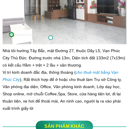
Nhà tôi hướng Tây Bắc, mặt Đường 27, thuộc Dãy L5, Vạn Phúc
City Thủ Đức. Đường trước nhà 13m, Diện tích đất 133m2 (7x19m)
có kết cấu Hầm + trệt + 2 lầu + sân thượng.
Vị trí kinh doanh đắc địa, thông thoáng (
cho thuê mặt bằng Vạn
Phúc City
), Rất thích hợp để ở hoặc cho thuê làm Trụ sở Công ty,
Văn phòng đại diện, Office, Văn phòng kinh doanh, Lớp dạy học,
Shop online, mở chuỗi Coffee,Spa, Store, cửa hàng tiện lợi, đi lại
thuận tiện, xe hơi để thoải mái, An ninh cao, người lạ ra vào phải
xuất trình giấy tờ
SẢN PHẨM KHÁC