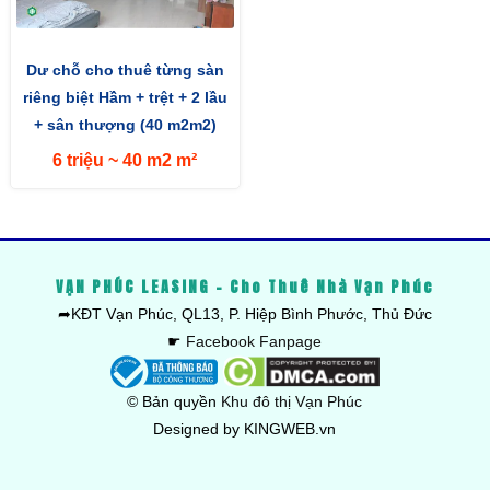
Dư chỗ cho thuê từng sàn
riêng biệt Hầm + trệt + 2 lầu
+ sân thượng (40 m2m2)
đường lớn 13m hướng Nam
6 triệu ~ 40 m2 m²
VẠN PHÚC LEASING - Cho Thuê Nhà Vạn Phúc
➦KĐT Vạn Phúc, QL13, P. Hiệp Bình Phước, Thủ Đức
☛
Facebook Fanpage
© Bản quyền
Khu đô thị Vạn Phúc
Designed by KINGWEB.vn